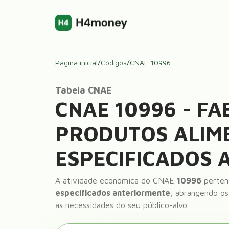
Página inicial
/
Códigos
/
CNAE
10996
Tabela CNAE
CNAE
10996
-
FA
PRODUTOS ALIME
ESPECIFICADOS
A atividade econômica do CNAE
10996
perten
especificados anteriormente
, abrangendo os
às necessidades do seu público-alvo.