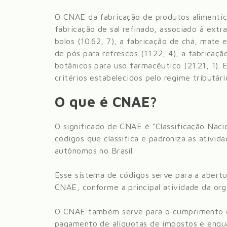
O CNAE da
fabricação de produtos alimentí
fabricação de sal refinado, associado à extr
bolos (10.62, 7), a fabricação de chá, mate 
de pós para refrescos (11.22, 4), a fabricaçã
botânicos para uso farmacêutico (21.21, 1)
. 
critérios estabelecidos pelo regime tributário
O que é CNAE?
O significado de CNAE é “Classificação Nac
códigos que classifica e padroniza as ativid
autônomos no Brasil.
Esse sistema de códigos serve para a abert
CNAE, conforme a principal atividade da org
O CNAE também serve para o cumprimento co
pagamento de alíquotas de impostos e enqua