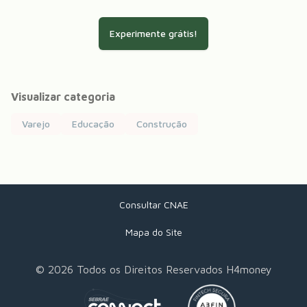
Experimente grátis!
Visualizar categoria
Varejo
Educação
Construção
Consultar CNAE
Mapa do Site
©
2026
Todos os Direitos Reservados H4money