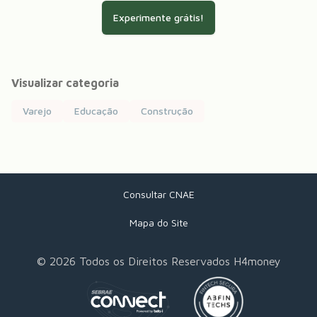
Experimente grátis!
Visualizar categoria
Varejo
Educação
Construção
Consultar CNAE
Mapa do Site
©
2026
Todos os Direitos Reservados H4money