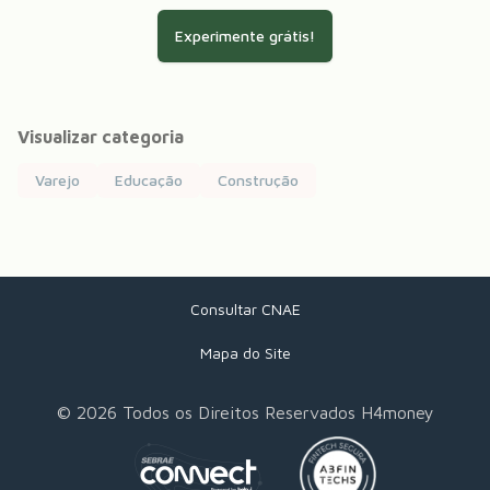
Experimente grátis!
Visualizar categoria
Varejo
Educação
Construção
Consultar CNAE
Mapa do Site
©
2026
Todos os Direitos Reservados H4money