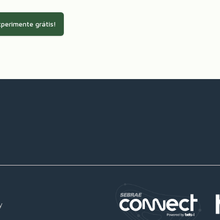
perimente grátis!
y