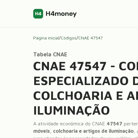
Página inicial
/
Códigos
/
CNAE
47547
Tabela CNAE
CNAE
47547
-
CO
ESPECIALIZADO 
COLCHOARIA E A
ILUMINAÇÃO
A atividade econômica do CNAE
47547
perten
móveis, colchoaria e artigos de iluminação
,