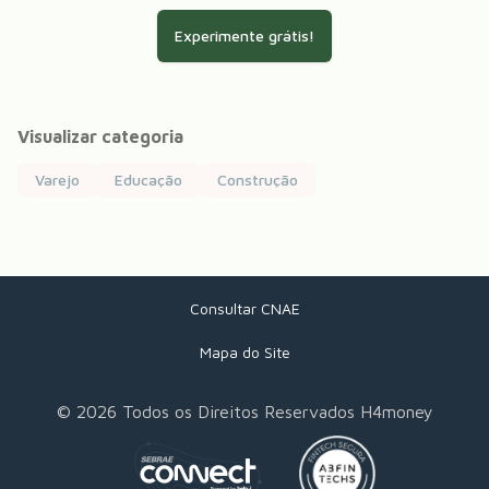
Experimente grátis!
Visualizar categoria
Varejo
Educação
Construção
Consultar CNAE
Mapa do Site
©
2026
Todos os Direitos Reservados H4money