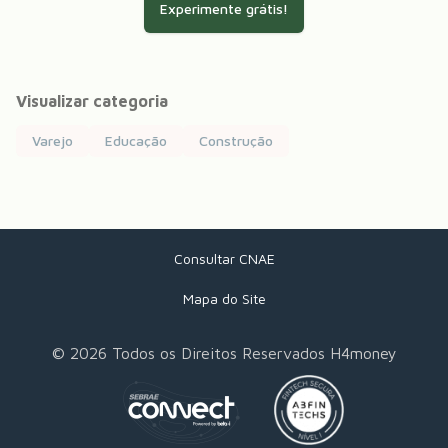
Experimente grátis!
Visualizar categoria
Varejo
Educação
Construção
Consultar CNAE
Mapa do Site
©
2026
Todos os Direitos Reservados H4money