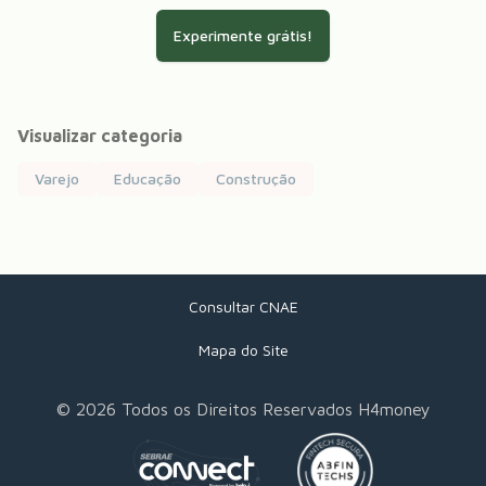
Experimente grátis!
Visualizar categoria
Varejo
Educação
Construção
Consultar CNAE
Mapa do Site
©
2026
Todos os Direitos Reservados H4money