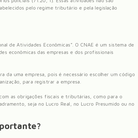
ios policiais (71.20, 1)
. Essas atividades não são
abelecidos pelo regime tributário e pela legislação
ional de Atividades Econômicas”. O CNAE é um sistema de
ades econômicas das empresas e dos profissionais
ura da uma empresa, pois é necessário escolher um código
anização, para registrar a empresa.
m as obrigações fiscais e tributárias, como para o
dramento, seja no Lucro Real, no Lucro Presumido ou no
mportante?