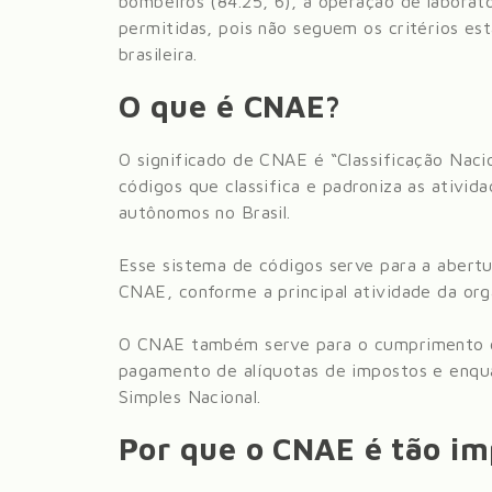
bombeiros (84.25, 6), a operação de laboratór
permitidas, pois não seguem os critérios est
brasileira.
O que é CNAE?
O significado de CNAE é “Classificação Nac
códigos que classifica e padroniza as ativid
autônomos no Brasil.
Esse sistema de códigos serve para a abert
CNAE, conforme a principal atividade da org
O CNAE também serve para o cumprimento co
pagamento de alíquotas de impostos e enqua
Simples Nacional.
Por que o CNAE é tão i